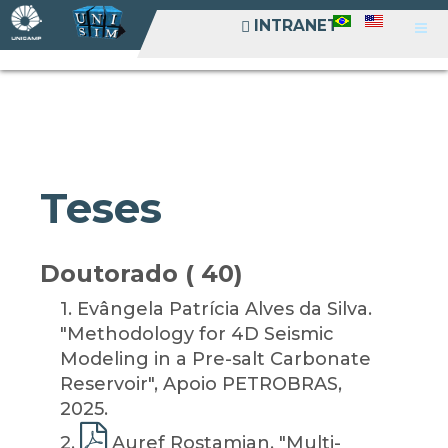
INTRANET
INTRANET
Teses
Doutorado ( 40)
1
. Evângela Patrícia Alves da Silva.
"Methodology for 4D Seismic
Modeling in a Pre-salt Carbonate
Reservoir", Apoio PETROBRAS,
2025.
2
.
Auref Rostamian. "Multi-