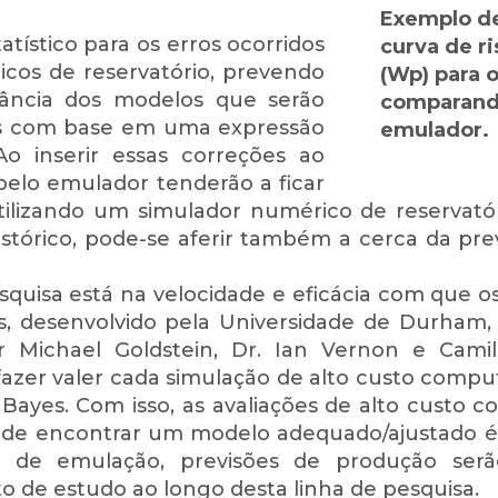
Exemplo de
tístico para os erros ocorridos
curva de r
cos de reservatório, prevendo
(Wp) para 
ância dos modelos que serão
comparando
dos com base em uma expressão
emulador.
o inserir essas correções ao
pelo emulador tenderão a ficar
tilizando um simulador numérico de reservatór
stórico, pode-se aferir também a cerca da prev
pesquisa está na velocidade e eficácia com que 
, desenvolvido pela Universidade de Durham,
sor Michael Goldstein, Dr. Ian Vernon e Cam
 fazer valer cada simulação de alto custo comp
Bayes. Com isso, as avaliações de alto custo
e de encontrar um modelo adequado/ajustado é
a de emulação, previsões de produção ser
to de estudo ao longo desta linha de pesquisa.