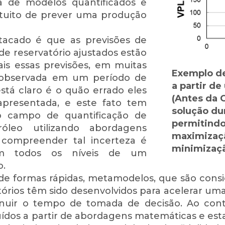
 de modelos quantificados e
ntuito de prever uma produção
tacado é que as previsões de
e reservatório ajustados estão
ais essas previsões, em muitas
Exemplo de
 observada em um período de
a partir d
tá claro é o quão errado eles
(Antes da 
apresentada, e este fato tem
solução du
 campo de quantificação de
permitindo
óleo utilizando abordagens
maximizaçã
, compreender tal incerteza é
minimizaçã
em todos os níveis de um
.
de formas rápidas, metamodelos, que são consi
atórios têm sido desenvolvidos para acelerar u
inuir o tempo de tomada de decisão. Ao cont
ídos a partir de abordagens matemáticas e esta