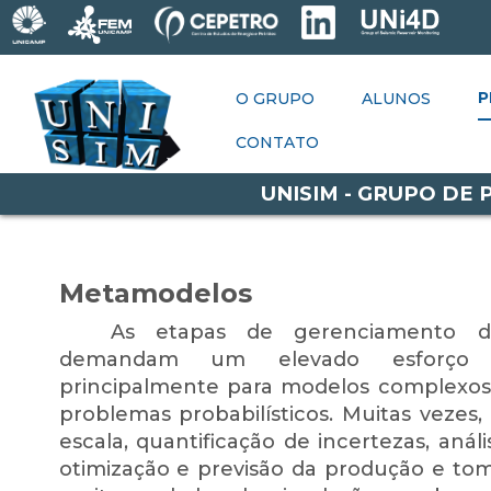
PESQUISAS
P
O GRUPO
ALUNOS
O GRUPO
ALUNOS
P
OPORTUNIDADES
CONTATO
CONTATO
UNISIM - GRUPO DE
Metamodelos
As etapas de gerenciamento 
demandam um elevado esforço 
principalmente para modelos complexos
problemas probabilísticos. Muitas vezes,
escala, quantificação de incertezas, anális
otimização e previsão da produção e to