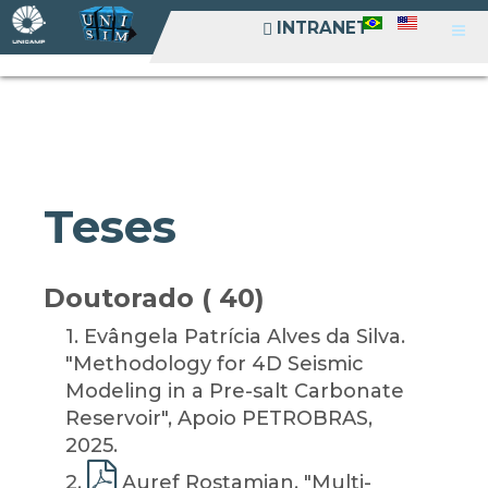
INTRANET
INTRANET
Teses
Doutorado ( 40)
1
. Evângela Patrícia Alves da Silva.
"Methodology for 4D Seismic
Modeling in a Pre-salt Carbonate
Reservoir", Apoio PETROBRAS,
2025.
2
.
Auref Rostamian. "Multi-