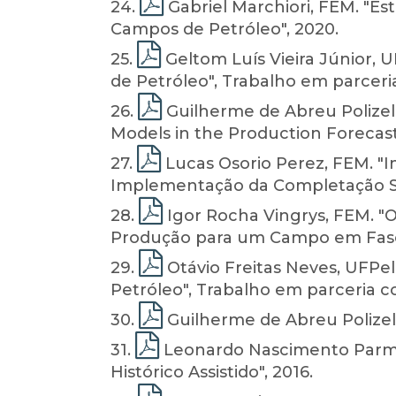
24
.
Gabriel Marchiori, FEM. "E
Campos de Petróleo", 2020.
25
.
Geltom Luís Vieira Júnior,
de Petróleo", Trabalho em parceri
26
.
Guilherme de Abreu Polizel, 
Models in the Production Forecast
27
.
Lucas Osorio Perez, FEM. "
Implementação da Completação Sec
28
.
Igor Rocha Vingrys, FEM. "Ot
Produção para um Campo em Fase
29
.
Otávio Freitas Neves, UFPel
Petróleo", Trabalho em parceria c
30
.
Guilherme de Abreu Polizel, 
31
.
Leonardo Nascimento Parmig
Histórico Assistido", 2016.