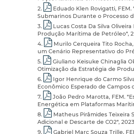
2
.
Eduado Klen Rovigatti, FEM.
Submarinos Durante o Processo de
3
.
Lucas Costa Da Silva Oliveir
Produção Marítima de Petróleo", 2
4
.
Murilo Cerqueira Tito Rocha
um Cenário Representativo do Pré-s
5
.
Giuliano Keisuke Chinaglia O
Otimização da Estratégia de Prod
6
.
Igor Henrique do Carmo Silv
Econômico Esperado de Campos de
7
.
João Pedro Marotta, FEM. "E
Energética em Plataformas Maríti
8
.
Matheus Pirâmides Teixeira 
Adicional e Descarte de CO2", 2023
9
.
Gabriel Marc Souza Trille, F