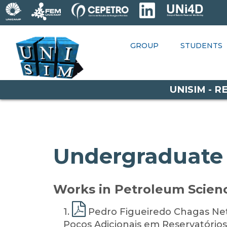
GROUP
STUDENTS
GROUP
RESEARCH
STUDENTS
P
OPPORTUNITIES
UNISIM - 
Undergraduate W
Works in Petroleum Scienc
1
.
Pedro Figueiredo Chagas Net
Poços Adicionais em Reservatórios 