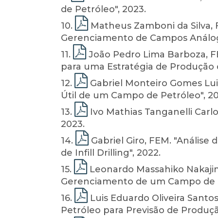
de Petróleo", 2023.
10
.
Matheus Zamboni da Silva, F
Gerenciamento de Campos Análogos
11
.
João Pedro Lima Barboza, FE
para uma Estratégia de Produção 
12
.
Gabriel Monteiro Gomes Luiz
Útil de um Campo de Petróleo", 20
13
.
Ivo Mathias Tanganelli Carl
2023.
14
.
Gabriel Giro, FEM. "Análise
de Infill Drilling", 2022.
15
.
Leonardo Massahiko Nakajim
Gerenciamento de um Campo de Pe
16
.
Luis Eduardo Oliveira Santo
Petróleo para Previsão de Produ