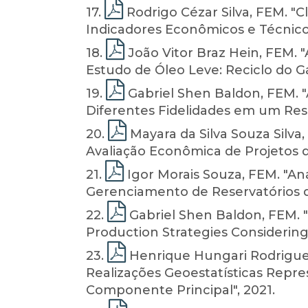
17
.
Rodrigo Cézar Silva, FEM. "
Indicadores Econômicos e Técnicos
18
.
João Vitor Braz Hein, FEM.
Estudo de Óleo Leve: Reciclo do G
19
.
Gabriel Shen Baldon, FEM. "
Diferentes Fidelidades em um Rese
20
.
Mayara da Silva Souza Silva
Avaliação Econômica de Projetos d
21
.
Igor Morais Souza, FEM. "A
Gerenciamento de Reservatórios de
22
.
Gabriel Shen Baldon, FEM. 
Production Strategies Considering W
23
.
Henrique Hungari Rodrigues,
Realizações Geoestatísticas Repre
Componente Principal", 2021.