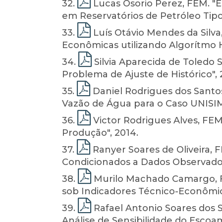
32
.
Lucas Osorio Perez, FEM. "
em Reservatórios de Petróleo Tipo 
33
.
Luís Otávio Mendes da Silva
Econômicas utilizando Algorítmo Hí
34
.
Silvia Aparecida de Toledo 
Problema de Ajuste de Histórico", 
35
.
Daniel Rodrigues dos Santos
Vazão de Água para o Caso UNISIM-
36
.
Victor Rodrigues Alves, FEM
Produção", 2014.
37
.
Ranyer Soares de Oliveira,
Condicionados a Dados Observados
38
.
Murilo Machado Camargo, F
sob Indicadores Técnico-Econômico
39
.
Rafael Antonio Soares dos S
Análise de Sensibilidade do Escoa