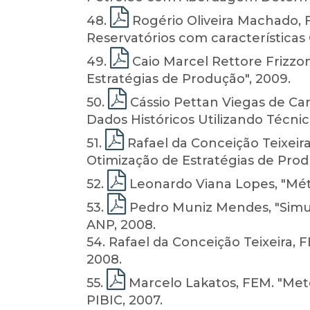
48
.
Rogério Oliveira Machado, 
Reservatórios com características
49
.
Caio Marcel Rettore Frizz
Estratégias de Produção", 2009.
50
.
Cássio Pettan Viegas de Ca
Dados Históricos Utilizando Técni
51
.
Rafael da Conceição Teixeir
Otimização de Estratégias de Prod
52
.
Leonardo Viana Lopes, "Méto
53
.
Pedro Muniz Mendes, "Simul
ANP, 2008.
54
. Rafael da Conceição Teixeira,
2008.
55
.
Marcelo Lakatos, FEM. "Met
PIBIC, 2007.