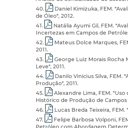
40
.
Daniel Kimizuka, FEM. "Ava
de Óleo", 2012.
41
.
Natália Ayumi Gil, FEM. "Ava
Incertezas em Campos de Petróleo
42
.
Mateus Dolce Marques, FEM.
2011.
43
.
George Luiz Morais Rocha M
Leve", 2011.
44
.
Danilo Vinicius Silva, FEM. 
Produção", 2011.
45
.
Alexandre Lima, FEM. "Uso 
Histórico de Produção de Campos d
46
.
Lucas Breda Teixeira, FEM.
47
.
Felipe Barbosa Volponi, FEM
Petróleo com Abordagem Determini